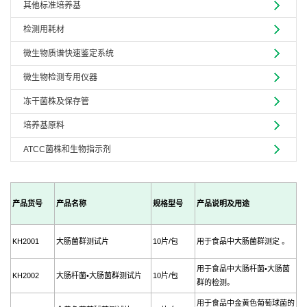
其他标准培养基
检测用耗材
微生物质谱快速鉴定系统
微生物检测专用仪器
冻干菌株及保存管
培养基原料
ATCC菌株和生物指示剂
产品货号
产品名称
规格型号
产品说明及用途
KH2001
大肠菌群测试片
10片/包
用于食品中大肠菌群测定 。
用于食品中大肠杆菌•大肠菌
KH2002
大肠杆菌•大肠菌群测试片
10片/包
群的检测。
用于食品中金黄色葡萄球菌的